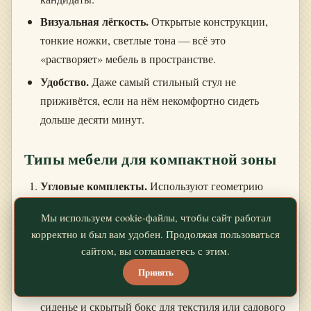
Визуальная лёгкость.
Открытые конструкции,
тонкие ножки, светлые тона — всё это
«растворяет» мебель в пространстве.
Удобство.
Даже самый стильный стул не
приживётся, если на нём некомфортно сидеть
дольше десяти минут.
Типы мебели для компактной зоны
Угловые комплекты.
Используют геометрию
угла, освобождая центр и создавая естественное
Мы используем cookie-файлы, чтобы сайт работал
зонирование.
корректно и был вам удобен. Продолжая пользоваться
Кресла с подставками.
Компактные, мобильные,
сайтом, вы соглашаетесь с этим.
позволяют менять конфигурацию под настроение.
Принять
Лавочки с местом для хранения.
Два в одном:
сиденье и скрытый бокс для текстиля или садового