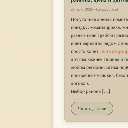
районы, цены и догов
23 июня 2026
·
Uncategorized
Посуточная аренда помога
поездку: командировка, ко
разные цели требуют разно
ищет варианты рядом с во
просто хочет
снять кварти
другим важнее тишина и па
любом регионе логика под
прозрачные условия, безоп
договор.
Выбор района […]
Читать дальше