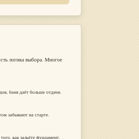
есть логика выбора. Многое
дов, баня даёт больше отдачи.
том забывают на старте.
того, как зальёте фундамент.