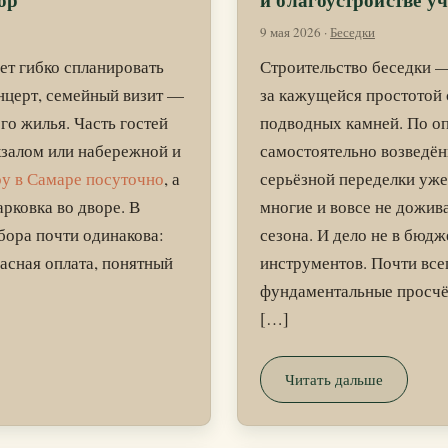
ор
и благоустройстве у
9 мая 2026
·
Беседки
ет гибко спланировать
Строительство беседки — 
нцерт, семейный визит —
за кажущейся простотой 
го жилья. Часть гостей
подводных камней. По о
кзалом или набережной и
самостоятельно возведё
ру в Самаре посуточно
, а
серьёзной переделки уже 
рковка во дворе. В
многие и вовсе не дожив
бора почти одинакова:
сезона. И дело не в бюдж
асная оплата, понятный
инструментов. Почти все
фундаментальные просчё
[…]
Читать дальше