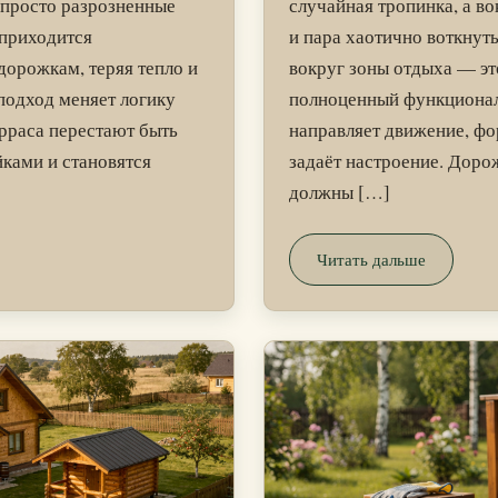
 просто разрозненные
случайная тропинка, а в
приходится
и пара хаотично воткнут
дорожкам, теряя тепло и
вокруг зоны отдыха — это
подход меняет логику
полноценный функционал
ерраса перестают быть
направляет движение, ф
ками и становятся
задаёт настроение. Дорож
должны […]
Читать дальше