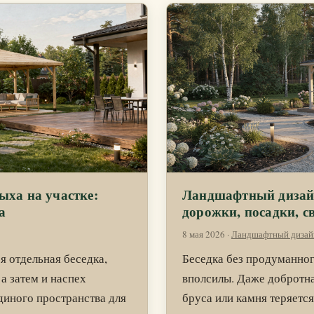
ыха на участке:
Ландшафтный дизайн
а
дорожки, посадки, с
8 мая 2026
·
Ландшафтный дизай
я отдельная беседка,
Беседка без продуманно
 а затем и наспех
вполсилы. Даже добротна
диного пространства для
бруса или камня теряется,