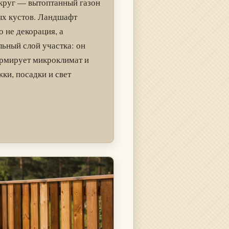
округ — вытоптанный газон
ых кустов. Ландшафт
 не декорация, а
ьный слой участка: он
ормирует микроклимат и
ки, посадки и свет