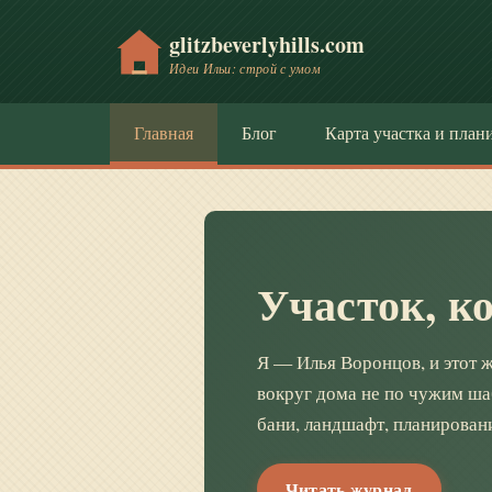
glitzbeverlyhills.com
Идеи Ильи: строй с умом
Главная
Блог
Карта участка и план
Участок, к
Я — Илья Воронцов, и этот ж
вокруг дома не по чужим ша
бани, ландшафт, планировани
Читать журнал